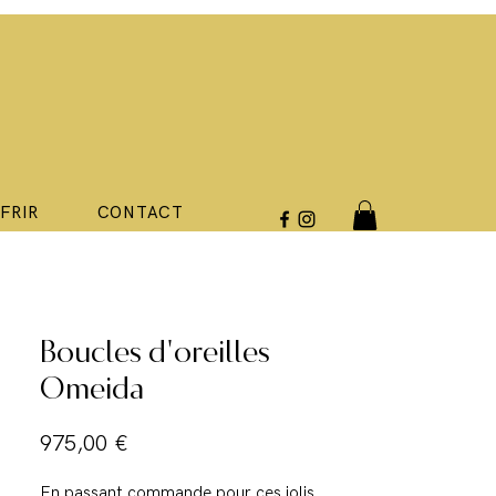
FFRIR
CONTACT
Boucles d'oreilles
Omeida
Prix
975,00 €
En passant commande pour ces jolis