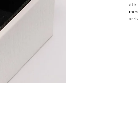
éte
mesu
arri