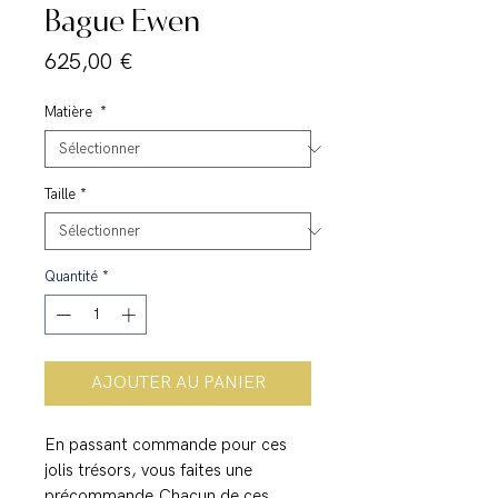
Bague Ewen
Prix
625,00 €
Matière
*
Taille
*
Quantité
*
AJOUTER AU PANIER
En passant commande pour ces
jolis trésors, vous faites une
précommande.Chacun de ces