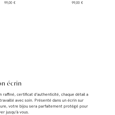
Prix
Prix
99,00 €
99,00 €
s d'oreilles Edda
racelet Izys
Collier Zaya
Bague Pétia
Bague Lofy
Collier Loanis
Collier Luna
Collier Aory
Bague Anita
Bague Tiala
Prix
Prix
Prix
Prix
Prix
Prix
Prix
Prix
Prix
Prix
129,00 €
125,00 €
175,00 €
960,00 €
149,00 €
1 255,00 €
1 600,00 €
145,00 €
720,00 €
145,00 €
n écrin
n raffiné, certificat d’authenticité, chaque détail a
́ travaillé avec soin. Présenté dans un écrin sur
re, votre bijou sera parfaitement protégé pour
ver jusqu’à vous.