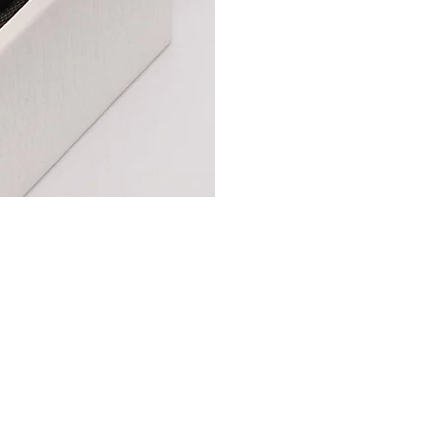
Entretien des bijoux
Abon
Les points de vente
aucu
Politique d'envoi et de remboursement
bijou
Conditions générales de vente