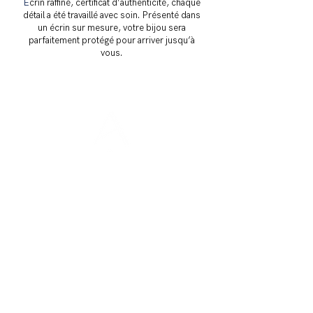
É
crin raffiné, certificat d’authenticité, chaque
détail a été travaillé avec soin. Présenté dans
un écrin sur mesure, votre bijou sera
parfaitement protégé pour arriver jusqu’à
vous.
La marque
Guide des tailles
Contact
FAQ
Entretien des bijoux
Les points de vente